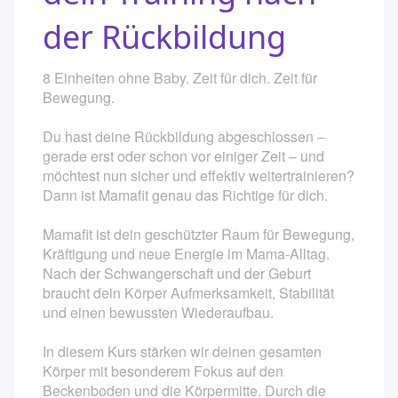
der Rückbildung
Kurse in der Schwangerschaft
Yoga in der Schwangerschaft
8 Einheiten ohne Baby. Zeit für dich. Zeit für
Bewegung.
Geburtsvorbereitung
Du hast deine Rückbildung abgeschlossen –
Geburtsvorbereitung ab dem 2. Kind
gerade erst oder schon vor einiger Zeit – und
möchtest nun sicher und effektiv weitertrainieren?
Wochenendpaarkurs Geburtsvorbereitung
Dann ist Mamafit genau das Richtige für dich.
Hypnobirthing Kompaktkurs
Mamafit ist dein geschützter Raum für Bewegung,
Kräftigung und neue Energie im Mama-Alltag.
Säuglingspflegekurs
Nach der Schwangerschaft und der Geburt
braucht dein Körper Aufmerksamkeit, Stabilität
Kindernotfallkurs / Erste-Hilfe am Kind
und einen bewussten Wiederaufbau.
Kurse nach der Schwangerschaft
In diesem Kurs stärken wir deinen gesamten
Körper mit besonderem Fokus auf den
Rückbildungsgymnastik am Vormittag
Beckenboden und die Körpermitte. Durch die