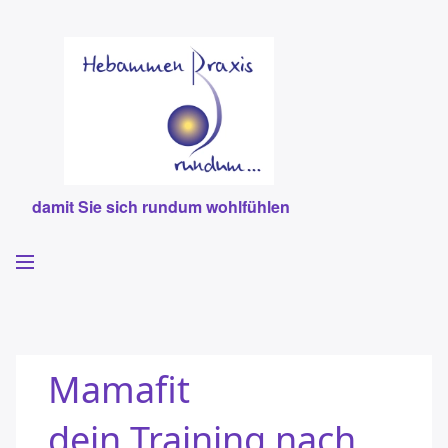
damit Sie sich rundum wohlfühlen
Willkommen
Hebammen
Mamafit
Leistungen
dein Training nach
Team