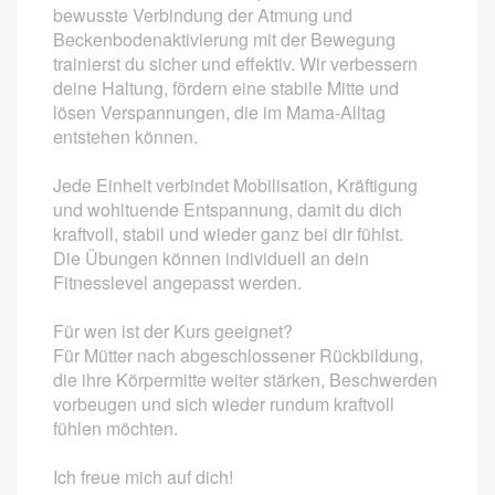
bewusste Verbindung der Atmung und
Rückbildungsgymnastik am Abend
Beckenbodenaktivierung mit der Bewegung
trainierst du sicher und effektiv. Wir verbessern
Mamafit / Training
deine Haltung, fördern eine stabile Mitte und
lösen Verspannungen, die im Mama-Alltag
Kangatraining ®
entstehen können.
Gymnastik rund um den Rücken
Jede Einheit verbindet Mobilisation, Kräftigung
und wohltuende Entspannung, damit du dich
Yoga Kurse am Abend
kraftvoll, stabil und wieder ganz bei dir fühlst.
Beckenbodengymnastik
Die Übungen können individuell an dein
Fitnesslevel angepasst werden.
Babymassage
Für wen ist der Kurs geeignet?
ElBa
Für Mütter nach abgeschlossener Rückbildung,
die ihre Körpermitte weiter stärken, Beschwerden
Kindernotfallkurs / Erste Hilfe am Kind
vorbeugen und sich wieder rundum kraftvoll
fühlen möchten.
BeBo® Kurs
Ich freue mich auf dich!