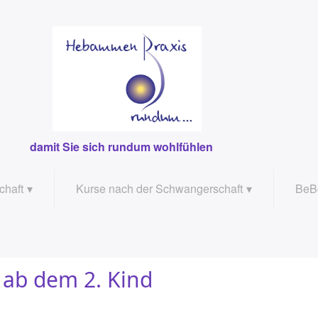
damit Sie sich rundum wohlfühlen
chaft
Kurse nach der Schwangerschaft
BeB
haft
Rückbildungsgymnastik am Vormittag
Bec
Rückbildungsgymnastik am Abend
 ab dem 2. Kind
dem 2. Kind
Mamafit / Training