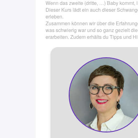
Wenn das zweite (dritte, …) Baby kommt, l
Dieser Kurs lädt ein auch dieser Schwan
Wochenendpaarkurs Gebu
erleben.
Zusammen können wir über die Erfahrunge
Hypnobirthing Kompaktk
was schwierig war und so ganz gezielt d
erarbeiten. Zudem erhälts du Tipps und H
Säuglingspflegekurs
Kindernotfallkurs / Erste-