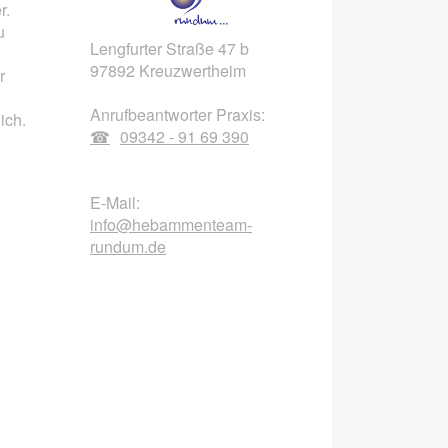
r.
u
Lengfurter Straße 47 b
97892 Kreuzwertheim
r
Anrufbeantworter Praxis:
ich.
09342 - 91 69 390
E-Mail:
info@hebammenteam-
rundum.de