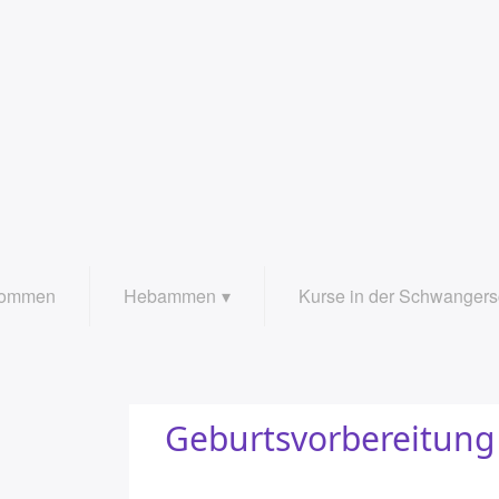
kommen
Hebammen
Kurse in der Schwangers
Leistungen
Yoga in der Schwangersc
Team
Geburtsvorbereitung
Geburtsvorbereitung
Geburtsvorbereitung ab 