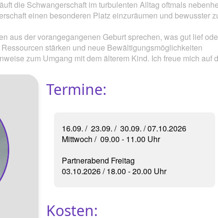
äuft die Schwangerschaft im turbulenten Alltag oftmals nebenhe
gerschaft einen besonderen Platz einzuräumen und bewusster z
rtsvorbereitung
Kangatraining ®
n aus der vorangegangenen Geburt sprechen, was gut lief ode
urs
Gymnastik rund um den Rücken
ie Ressourcen stärken und neue Bewältigungsmöglichkeiten
inweise zum Umgang mit dem älterem Kind. Ich freue mich auf d
Yoga Kurse am Abend
Termine:
Hilfe am Kind
Beckenbodengymnastik
Babymassage
16.09. / 23.09. / 30.09. / 07.10.2026
Mittwoch / 09.00 - 11.00 Uhr
ElBa
Partnerabend Freitag
03.10.2026 / 18.00 - 20.00 Uhr
Kindernotfallkurs / Erste Hilfe am Kind
Kosten: