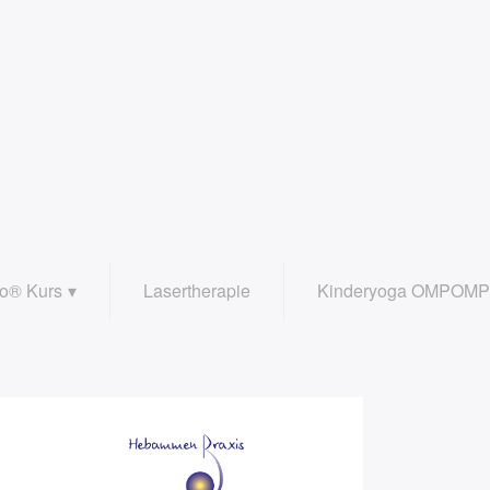
o® Kurs
Lasertherapie
Kinderyoga OMPOM
kenbodengymnastik
Kinderyoga