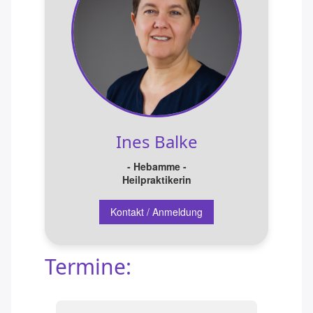
Rückbildungsgymnastik am Abend
Mamafit / Training
Kangatraining ®
Gymnastik rund um den Rücken
Yoga Kurse am Abend
Ines Balke
Beckenbodengymnastik
- Hebamme -
Heilpraktikerin
Babymassage
Kontakt / Anmeldung
ElBa
Kindernotfallkurs / Erste Hilfe am Kind
Termine:
BeBo® Kurs